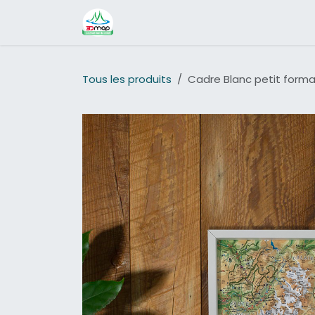
SE RENDRE AU CONTENU
Page d'accueil
Boutique
À pr
Tous les produits
Cadre Blanc petit form