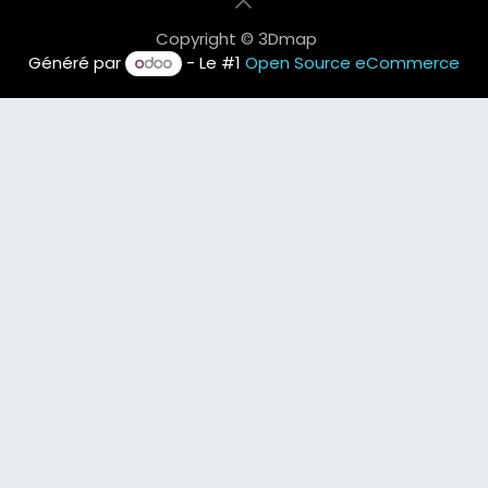
Copyright © 3Dmap
Généré par
- Le #1
Open Source eCommerce